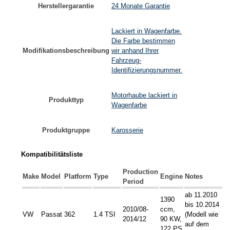
Herstellergarantie
24 Monate Garantie
Lackiert in Wagenfarbe.
Die Farbe bestimmen
Modifikationsbeschreibung
wir anhand Ihrer
Fahrzeug-
Identifizierungsnummer.
Motorhaube lackiert in
Produkttyp
Wagenfarbe
Produktgruppe
Karosserie
Kompatibilitätsliste
Production
Make
Model
Platform
Type
Engine
Notes
Period
ab 11.2010
1390
bis 10.2014
2010/08-
ccm,
VW
Passat
362
1.4 TSI
(Modell wie
2014/12
90 KW,
auf dem
122 PS