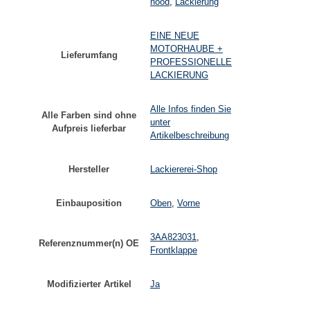
hood
,
Lackierung
EINE NEUE
MOTORHAUBE +
Lieferumfang
PROFESSIONELLE
LACKIERUNG
Alle Infos finden Sie
Alle Farben sind ohne
unter
Aufpreis lieferbar
Artikelbeschreibung
Hersteller
Lackiererei-Shop
Einbauposition
Oben
,
Vorne
3AA823031
,
Referenznummer(n) OE
Frontklappe
Modifizierter Artikel
Ja