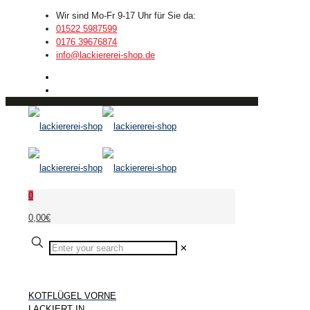
Wir sind Mo-Fr 9-17 Uhr für Sie da:
01522 5987599
0176 39676874
info@lackiererei-shop.de
0
0,00€
✕
KOTFLÜGEL VORNE
LACKIERT IN