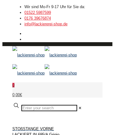
Wir sind Mo-Fr 9-17 Uhr für Sie da:
01522 5987599
0176 39676874
info@lackiererei-shop.de
0
0,00€
✕
STOßSTANGE VORNE
LACKIERT IN 695/A Grigio