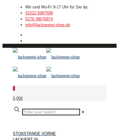
Wir sind Mo-Fr 9-17 Uhr für Sie da:
01522 5987599
0176 39676874
info@lackiererei-shop.de
0
0,00€
✕
STOßSTANGE VORNE
LACKIERT IN