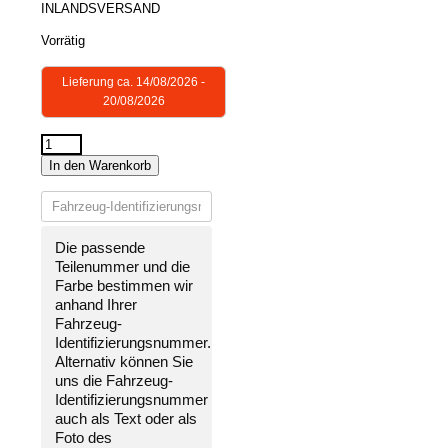
INLANDSVERSAND
Vorrätig
Lieferung ca. 14/08/2026 -
20/08/2026
STOßSTANGE
In den Warenkorb
HINTEN
LACKIERT
IN
WUNSCHFARBE
Die passende
NEU
Teilenummer und die
für
Farbe bestimmen wir
BMW
anhand Ihrer
F30
Fahrzeug-
2011-
Identifizierungsnummer
.
2015
Alternativ können Sie
Menge
uns die
Fahrzeug-
Identifizierungsnummer
auch als Text oder als
Foto des