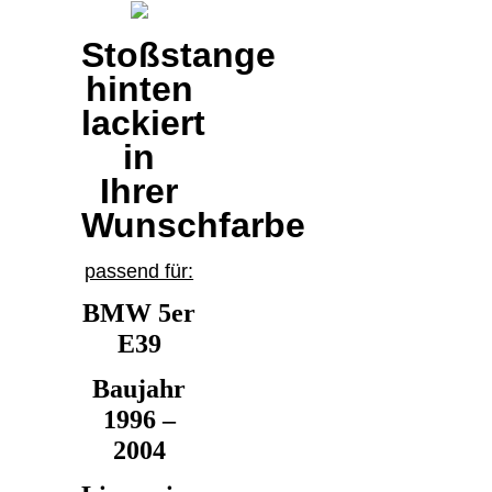
Stoßstange
hinten
lackiert
in
Ihrer
Wunschfarbe
passend für:
BMW 5er
E39
Baujahr
1996
–
2
004