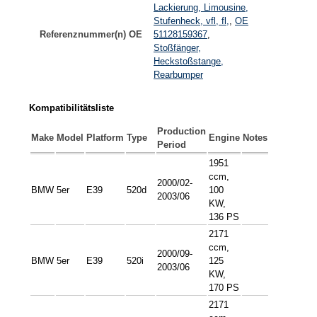
Lackierung, Limousine,
Stufenheck, vfl, fl,
,
OE
Referenznummer(n) OE
51128159367
,
Stoßfänger,
Heckstoßstange,
Rearbumper
Kompatibilitätsliste
Production
Make
Model
Platform
Type
Engine
Notes
Period
1951
ccm,
2000/02-
BMW
5er
E39
520d
100
2003/06
KW,
136 PS
2171
ccm,
2000/09-
BMW
5er
E39
520i
125
2003/06
KW,
170 PS
2171