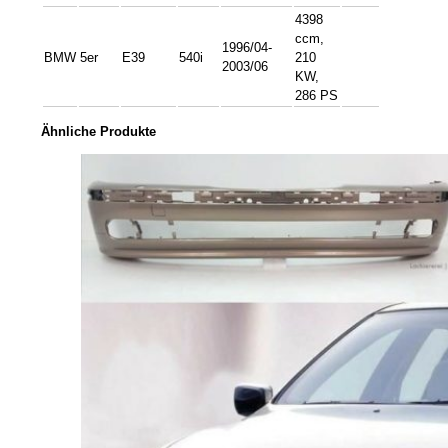
4398
ccm,
1996/04-
BMW
5er
E39
540i
210
2003/06
KW,
286 PS
Ähnliche Produkte