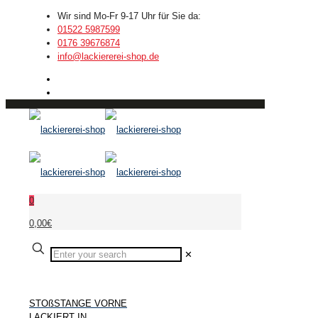
Wir sind Mo-Fr 9-17 Uhr für Sie da:
01522 5987599
0176 39676874
info@lackiererei-shop.de
0
0,00€
✕
STOßSTANGE VORNE
LACKIERT IN