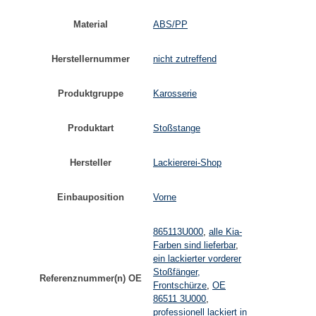
Material
ABS/PP
Herstellernummer
nicht zutreffend
Produktgruppe
Karosserie
Produktart
Stoßstange
Hersteller
Lackiererei-Shop
Einbauposition
Vorne
865113U000
,
alle Kia-
Farben sind lieferbar
,
ein lackierter vorderer
Stoßfänger,
Referenznummer(n) OE
Frontschürze
,
OE
86511 3U000
,
professionell lackiert in