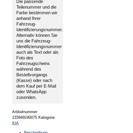
Die passende
NEU
Teilenummer und die
für
Farbe bestimmen wir
Kia
anhand Ihrer
Sportage
Fahrzeug-
2010-
Identifizierungsnummer
.
2015
Alternativ können Sie
Menge
uns die
Fahrzeug-
Identifizierungsnummer
auch als Text oder als
Foto des
Fahrzeugscheins
während des
Bestellvorgangs
(Kasse) oder nach
dem Kauf per E-Mail
oder WhatsApp
zusenden.
Artikelnummer:
233949240075
Kategorie:
KIA
Beschreibung