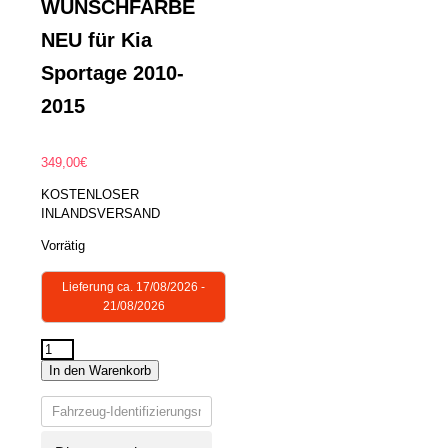
WUNSCHFARBE
NEU für Kia
Sportage 2010-
2015
349,00
€
KOSTENLOSER
INLANDSVERSAND
Vorrätig
Lieferung ca. 17/08/2026 -
21/08/2026
STOßSTANGE
In den Warenkorb
VORNE
LACKIERT
IN
WUNSCHFARBE