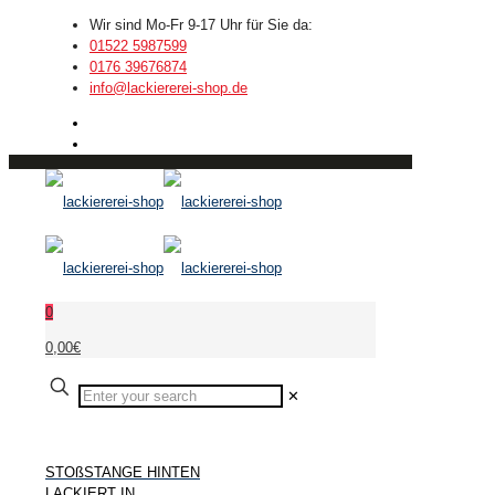
Wir sind Mo-Fr 9-17 Uhr für Sie da:
01522 5987599
0176 39676874
info@lackiererei-shop.de
0
0,00€
✕
STOßSTANGE HINTEN
LACKIERT IN