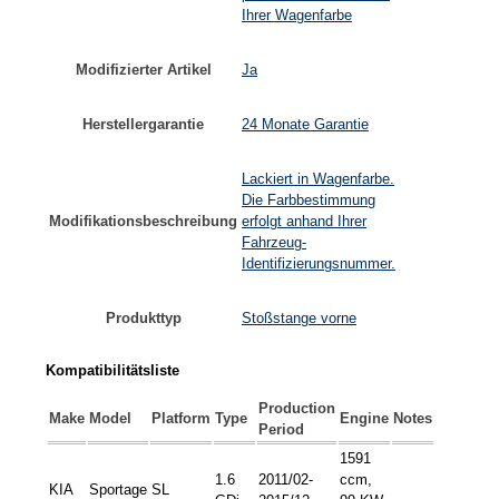
Ihrer Wagenfarbe
Modifizierter Artikel
Ja
Herstellergarantie
24 Monate Garantie
Lackiert in Wagenfarbe.
Die Farbbestimmung
Modifikationsbeschreibung
erfolgt anhand Ihrer
Fahrzeug-
Identifizierungsnummer.
Produkttyp
Stoßstange vorne
Kompatibilitätsliste
Production
Make
Model
Platform
Type
Engine
Notes
Period
1591
1.6
2011/02-
ccm,
KIA
Sportage
SL