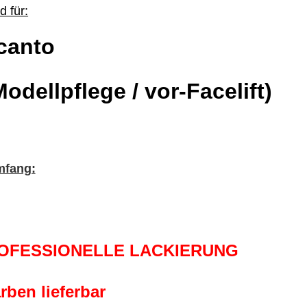
 für:
canto
odellpflege / vor-Facelift)
mfang:
ROFESSIONELLE LACKIERUNG
rben lieferbar