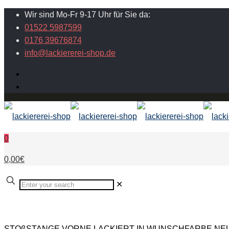
Wir sind Mo-Fr 9-17 Uhr für Sie da:
01522 5987599
0176 39676874
info@lackiererei-shop.de
0
0,00€
✕
STOßSTANGE VORNE LACKIERT IN WUNSCHFARBE NEU fü