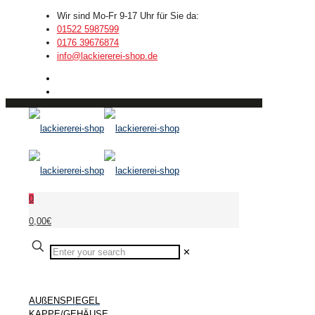
Wir sind Mo-Fr 9-17 Uhr für Sie da:
01522 5987599
0176 39676874
info@lackiererei-shop.de
0
0,00€
✕
AUßENSPIEGEL
KAPPE/GEHÄUSE