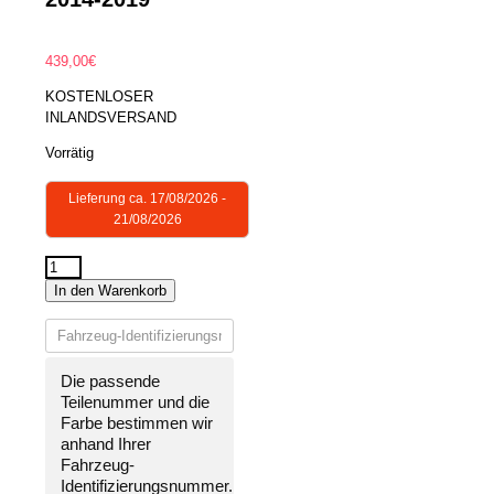
439,00
€
KOSTENLOSER
INLANDSVERSAND
Vorrätig
Lieferung ca. 17/08/2026 -
21/08/2026
STOßSTANGE
In den Warenkorb
VORNE
LACKIERT
IN
WUNSCHFARBE
Die passende
NEU
Teilenummer und die
für
Farbe bestimmen wir
Mazda
anhand Ihrer
2
Fahrzeug-
2014-
Identifizierungsnummer
.