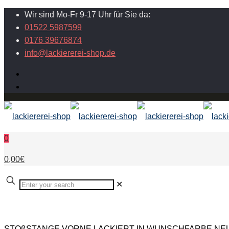
Wir sind Mo-Fr 9-17 Uhr für Sie da:
01522 5987599
0176 39676874
info@lackiererei-shop.de
0
0,00€
✕
STOßSTANGE VORNE LACKIERT IN WUNSCHFARBE NEU fü