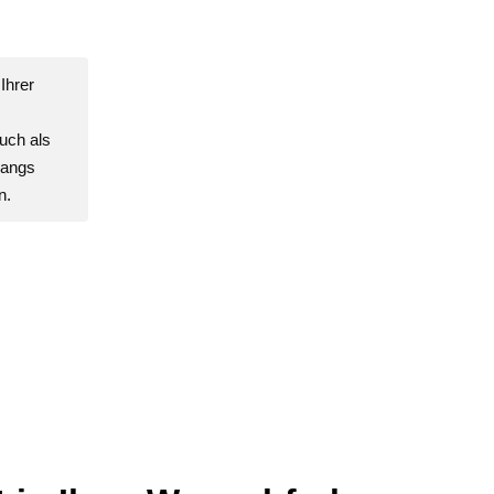
Ihrer
uch als
gangs
n.