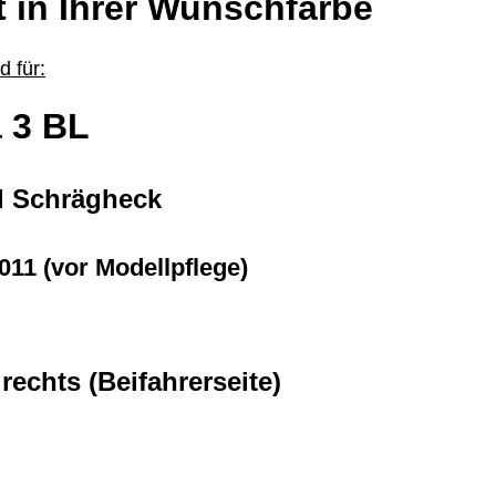
t in Ihrer Wunschfarbe
 für:
 3 BL
d Schrägheck
011 (vor Modellpflege)
 rechts (Beifahrerseite)