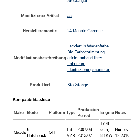
Stoßfänger
Modifizierter Artikel
Ja
Herstellergarantie
24 Monate Garantie
Lackiert in Wagenfarbe.
Die Farbbestimmung
Modifikationsbeschreibung
erfolgt anhand Ihrer
Fahrzeug-
Identifizierungsnummer.
Produktart
Stoßstange
Kompatibilitätsliste
Production
Make
Model
Platform
Type
Engine
Notes
Period
1798
6
1.8
2007/08-
ccm,
Nur bis
Mazda
GH
Hatchback
MZR
2013/07
88 KW,
12.2010!