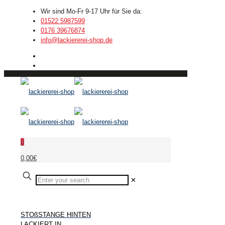
Wir sind Mo-Fr 9-17 Uhr für Sie da:
01522 5987599
0176 39676874
info@lackiererei-shop.de
0
0,00€
✕
STOßSTANGE HINTEN
LACKIERT IN