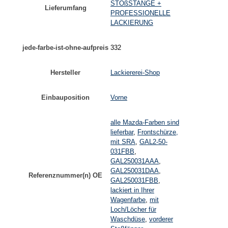
STOßSTANGE +
Lieferumfang
PROFESSIONELLE
LACKIERUNG
jede-farbe-ist-ohne-aufpreis
332
Hersteller
Lackiererei-Shop
Einbauposition
Vorne
alle Mazda-Farben sind
lieferbar
,
Frontschürze,
mit SRA
,
GAL2-50-
031FBB
,
GAL250031AAA
,
GAL250031DAA
,
Referenznummer(n) OE
GAL250031FBB
,
lackiert in Ihrer
Wagenfarbe
,
mit
Loch/Löcher für
Waschdüse
,
vorderer