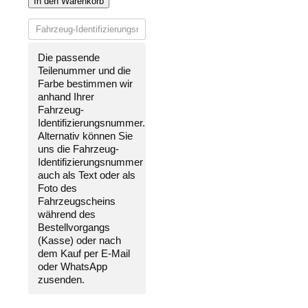
In den Warenkorb
VORNE
LACKIERT
IN
WUNSCHFARBE
Die passende
NEU
Teilenummer und die
für
Farbe bestimmen wir
Mazda
anhand Ihrer
6
Fahrzeug-
2007-
Identifizierungsnummer
.
2010
Alternativ können Sie
SRA
uns die
Fahrzeug-
Menge
Identifizierungsnummer
auch als Text oder als
Foto des
Fahrzeugscheins
während des
Bestellvorgangs
(Kasse) oder nach
dem Kauf per E-Mail
oder WhatsApp
zusenden.