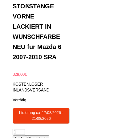
STOßSTANGE
VORNE
LACKIERT IN
WUNSCHFARBE
NEU für Mazda 6
2007-2010 SRA
329,00
€
KOSTENLOSER
INLANDSVERSAND
Vorrätig
Lieferung ca. 17/08/2026 -
21/08/2026
STOßSTANGE