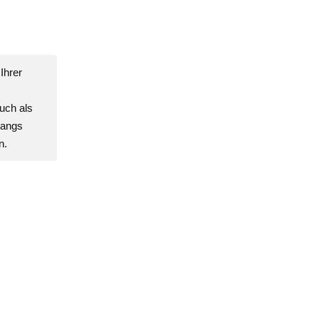
Ihrer
uch als
gangs
n.