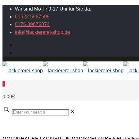
Wir sind Mo-Fr 9-17 Uhr für Sie da:
01522 5987599
0176 39676874
info@lackiererei-shop.de
0
0,00€
✕
MOTORHAUBE LACKIERT IN WUNSCHFARBE NEU für Nissa