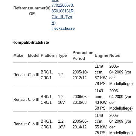
7701208678
,
Referenznummer(n)
850108161R
,
OE
Clio III (Typ
R)
,
Heckschürze
Kompatibilitätsliste
Production
Make
Model
Platform
Type
Engine
Notes
Period
1149
2005-
BR0/1,
2005/10-
ccm,
04.2009 (vor
Renault
Clio III
1.2
CR0/1
2012/12
57 KW,
der
78 PS
Modellpflege)
1149
2005-
BR0/1,
1.2
2006/06-
ccm,
04.2009 (vor
Renault
Clio III
CR0/1
16V
2010/08
43 KW,
der
58 PS
Modellpflege)
1149
2005-
BR0/1,
1.2
2005/06-
ccm,
04.2009 (vor
Renault
Clio III
CR0/1
16V
2014/12
55 KW,
der
75 PS
Modellpflege)