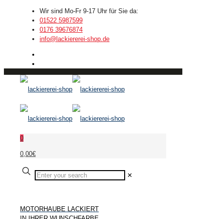
Wir sind Mo-Fr 9-17 Uhr für Sie da:
01522 5987599
0176 39676874
info@lackiererei-shop.de
0
0,00€
✕
MOTORHAUBE LACKIERT
IN IHRER WUNSCHFARBE