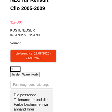
Clio 2005-2009
319,00
€
KOSTENLOSER
INLANDSVERSAND
Vorrätig
Lieferung ca. 17/08/2026 -
21/08/2026
STOßSTANGE
In den Warenkorb
HINTEN
LACKIERT
IN
WUNSCHFARBE
Die passende
NEU
Teilenummer und die
für
Farbe bestimmen wir
Renault
anhand Ihrer
Clio