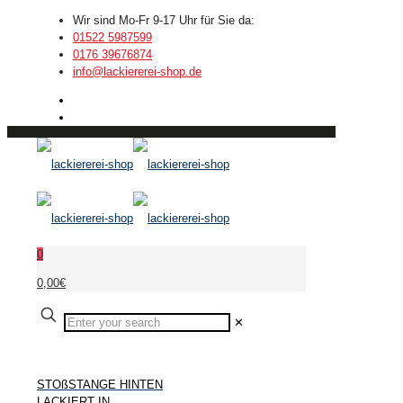
Wir sind Mo-Fr 9-17 Uhr für Sie da:
01522 5987599
0176 39676874
info@lackiererei-shop.de
0
0,00€
✕
STOßSTANGE HINTEN
LACKIERT IN