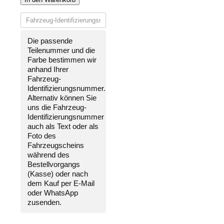
VORNE
LACKIERT
IN
WUNSCHFARBE
Die passende
NEU
Teilenummer und die
für
Farbe bestimmen wir
Skoda
anhand Ihrer
Scala
Fahrzeug-
2019-
Identifizierungsnummer
.
2023
Alternativ können Sie
Menge
uns die
Fahrzeug-
Identifizierungsnummer
auch als Text oder als
Foto des
Fahrzeugscheins
während des
Bestellvorgangs
(Kasse) oder nach
dem Kauf per E-Mail
oder WhatsApp
zusenden.