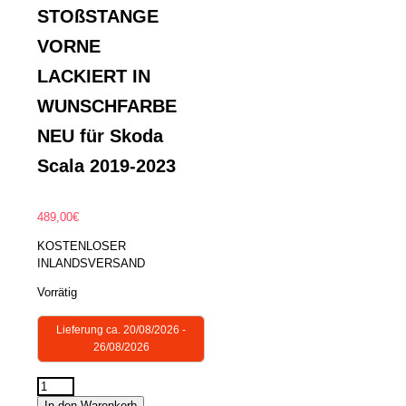
STOßSTANGE
VORNE
LACKIERT IN
WUNSCHFARBE
NEU für Skoda
Scala 2019-2023
489,00
€
KOSTENLOSER
INLANDSVERSAND
Vorrätig
Lieferung ca. 20/08/2026 -
26/08/2026
STOßSTANGE
In den Warenkorb