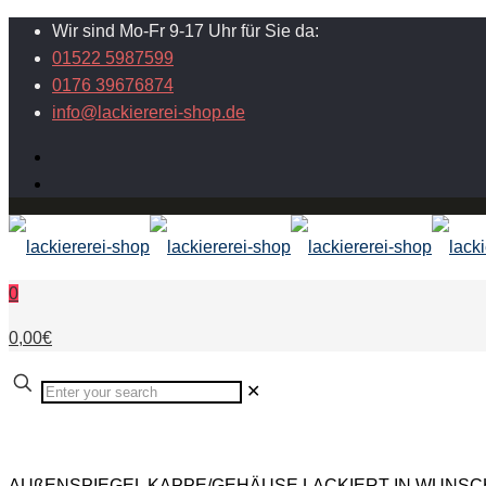
Wir sind Mo-Fr 9-17 Uhr für Sie da:
01522 5987599
0176 39676874
info@lackiererei-shop.de
0
0,00€
✕
AUßENSPIEGEL KAPPE/GEHÄUSE LACKIERT IN WUNSCHFAR