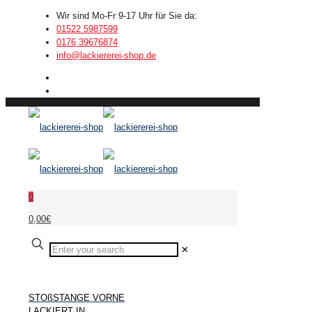
Wir sind Mo-Fr 9-17 Uhr für Sie da:
01522 5987599
0176 39676874
info@lackiererei-shop.de
0
0,00€
✕
STOßSTANGE VORNE
LACKIERT IN