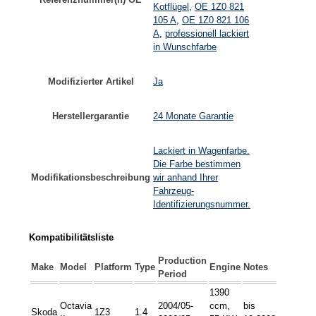
Kotflügel
,
OE 1Z0 821
105 A
,
OE 1Z0 821 106
A
,
professionell lackiert
in Wunschfarbe
Modifizierter Artikel
Ja
Herstellergarantie
24 Monate Garantie
Lackiert in Wagenfarbe.
Die Farbe bestimmen
Modifikationsbeschreibung
wir anhand Ihrer
Fahrzeug-
Identifizierungsnummer.
Kompatibilitätsliste
Production
Make
Model
Platform
Type
Engine
Notes
Period
1390
Octavia
2004/05-
ccm,
bis
Skoda
1Z3
1.4