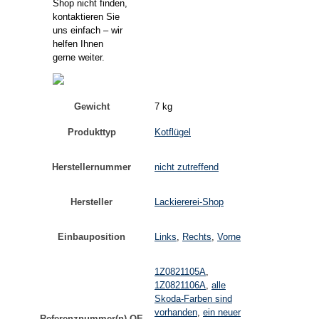
Shop nicht finden,
kontaktieren Sie
uns einfach – wir
helfen Ihnen
gerne weiter.
Gewicht
7 kg
Produkttyp
Kotflügel
Herstellernummer
nicht zutreffend
Hersteller
Lackiererei-Shop
Einbauposition
Links
,
Rechts
,
Vorne
1Z0821105A
,
1Z0821106A
,
alle
Skoda-Farben sind
vorhanden
,
ein neuer
Referenznummer(n) OE