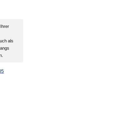
Ihrer
uch als
gangs
n.
05