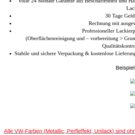
Volle 24 Monate Garantie auf Beschaffenheit und Hal
Lac
30 Tage Geld
Rechnung mit ausgew
Professioneller Lackierp
(Oberflächenreinigung und – vorbereitung > Gru
Qualitätskontr
Stabile und sichere Verpackung & kostenlose Lieferung
Beispiel
Alle VW-Farben (Metallic, Perfleffekt, Unilack) sind ohn