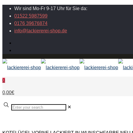
Wir sind Mo-Fr 9-17 Uhr für Sie da:
01522 5987599
0176 39676874
info@lackiererei-shop.de
0
0,00€
✕
KOTFLÜGEL VORNE LACKIERT IN WUNSCHFARBE NEU für Ren