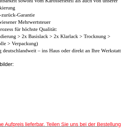
tbarkeit sowohl vom Karosserieteil als auch von unserer
kierung
-zurück-Garantie
iesener Mehrwertsteuer
rozess für höchste Qualität:
ndierung > 2x Basislack > 2x Klarlack > Trocknung >
olle > Verpackung)
 deutschlandweit – ins Haus oder direkt an Ihre Werkstatt
bilder:
e Aufpreis lieferbar. Teilen Sie uns bei der Bestellung