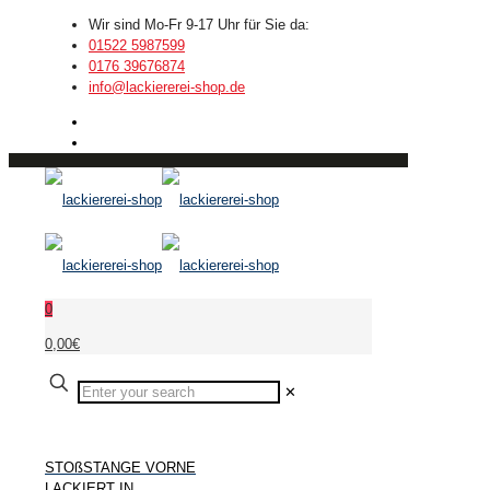
Wir sind Mo-Fr 9-17 Uhr für Sie da:
01522 5987599
0176 39676874
info@lackiererei-shop.de
0
0,00€
✕
STOßSTANGE VORNE
LACKIERT IN