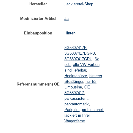
Hersteller
Lackiererei-Shop
Modifizierter Artikel
Ja
Einbauposition
Hinten
3G5807417B
,
3G5807417BGRU
,
3G5807417GRU
,
6x
pdc
,
alle VW-Farben
sind lieferbar
,
Heckschürze
,
hinterer
Stoßfänger
,
nur für
Referenznummer(n) OE
Limousine
,
OE
3G5807417
,
parkassistent
,
parkautomatik
,
Parkpilot
,
professionell
lackiert in Ihrer
Wagenfarbe