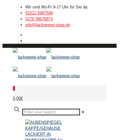
Wir sind Mo-Fr 9-17 Uhr für Sie da:
01522 5987599
0176 39676874
info@lackiererei-shop.de
0
0,00€
✕