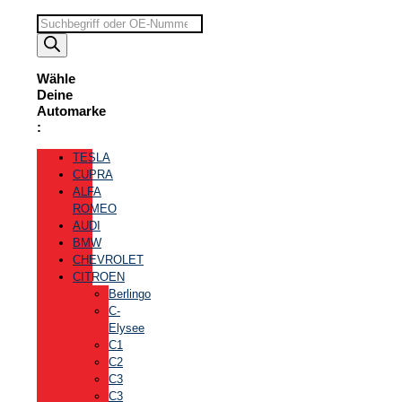
Suchbegriff
eingeben
Wähle
Deine
Automarke
:
TESLA
CUPRA
ALFA
ROMEO
AUDI
BMW
CHEVROLET
CITROEN
Berlingo
C-
Elysee
C1
C2
C3
C3