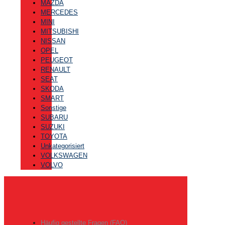
MAZDA
MERCEDES
MINI
MITSUBISHI
NISSAN
OPEL
PEUGEOT
RENAULT
SEAT
SKODA
SMART
Sonstige
SUBARU
SUZUKI
TOYOTA
Unkategorisiert
VOLKSWAGEN
VOLVO
Häufig gestellte Fragen (FAQ)