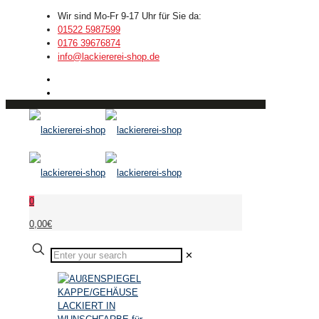
Wir sind Mo-Fr 9-17 Uhr für Sie da:
01522 5987599
0176 39676874
info@lackiererei-shop.de
0
0,00€
✕