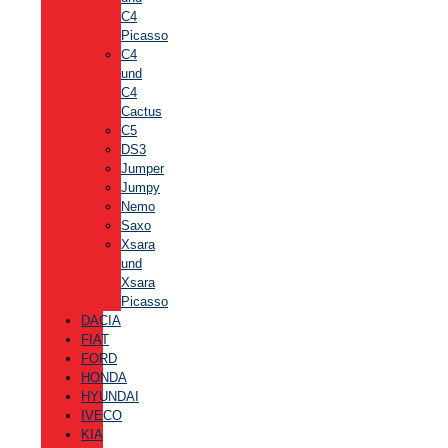
C4
Picasso
C4
und
C4
Cactus
C5
DS3
Jumper
Jumpy
Nemo
Saxo
Xsara
und
Xsara
Picasso
DACIA
FIAT
FORD
HONDA
HYUNDAI
IVECO
KIA