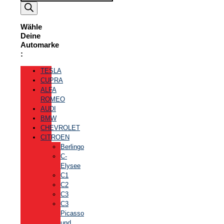
Wähle
Deine
Automarke
:
TESLA
CUPRA
ALFA
ROMEO
AUDI
BMW
CHEVROLET
CITROEN
Berlingo
C-
Elysee
C1
C2
C3
C3
Picasso
und