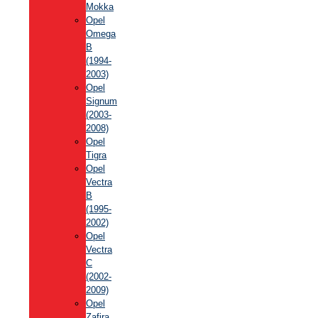
Mokka
Opel
Omega
B
(1994-
2003)
Opel
Signum
(2003-
2008)
Opel
Tigra
Opel
Vectra
B
(1995-
2002)
Opel
Vectra
C
(2002-
2009)
Opel
Zafira