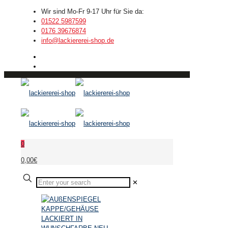
Wir sind Mo-Fr 9-17 Uhr für Sie da:
01522 5987599
0176 39676874
info@lackiererei-shop.de
0
0,00€
✕