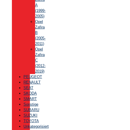
A
(1999-
2005)
Opel
Zafira
B
(2005-
2011)
Opel
Zafira
C
(2012-
2019)
PEUGEOT
RENAULT
SEAT
SKODA
SMART
Sonstige
SUBARU
SUZUKI
TOYOTA
Unkategorisiert