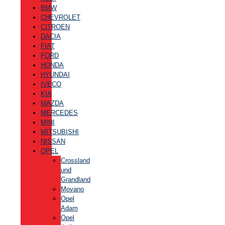
BMW
CHEVROLET
CITROEN
DACIA
FIAT
FORD
HONDA
HYUNDAI
IVECO
KIA
MAZDA
MERCEDES
MINI
MITSUBISHI
NISSAN
OPEL
Crossland
und
Grandland
Movano
Opel
Adam
Opel