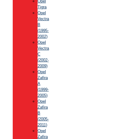
Opel
Tigra
Opel
Vectra
B
(1995-
2002)
Opel
Vectra
C
(2002-
2009)
Opel
Zafira
A
(1999-
2005)
Opel
Zafira
B
(2005-
2011)
Opel
Zafira