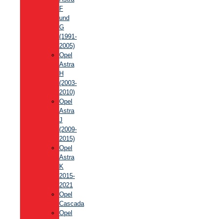
F
und
G
(1991-
2005)
Opel
Astra
H
(2003-
2010)
Opel
Astra
J
(2009-
2015)
Opel
Astra
K
2015-
2021
Opel
Cascada
Opel