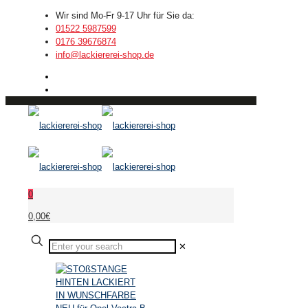
Wir sind Mo-Fr 9-17 Uhr für Sie da:
01522 5987599
0176 39676874
info@lackiererei-shop.de
0
0,00€
✕