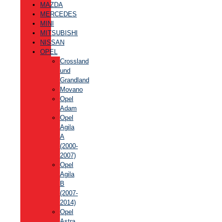
MAZDA
MERCEDES
MINI
MITSUBISHI
NISSAN
OPEL
Crossland
und
Grandland
Movano
Opel
Adam
Opel
Agila
A
(2000-
2007)
Opel
Agila
B
(2007-
2014)
Opel
Astra