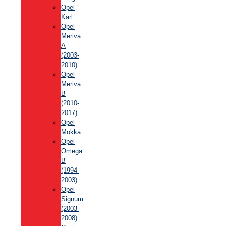
Opel
Karl
Opel
Meriva
A
(2003-
2010)
Opel
Meriva
B
(2010-
2017)
Opel
Mokka
Opel
Omega
B
(1994-
2003)
Opel
Signum
(2003-
2008)