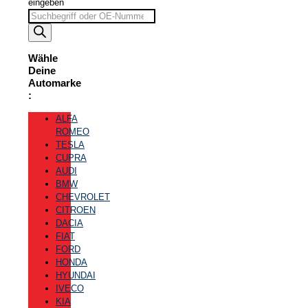
eingeben
Wähle
Deine
Automarke
:
ALFA
ROMEO
TESLA
CUPRA
AUDI
BMW
CHEVROLET
CITROEN
DACIA
FIAT
FORD
HONDA
HYUNDAI
IVECO
KIA