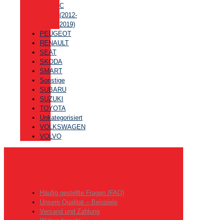
C
(2012-
2019)
PEUGEOT
RENAULT
SEAT
SKODA
SMART
Sonstige
SUBARU
SUZUKI
TOYOTA
Unkategorisiert
VOLKSWAGEN
VOLVO
Häufig gestellte Fragen (FAQ)
Unsere Qualitat – Beispiele
Versand und Zahlung