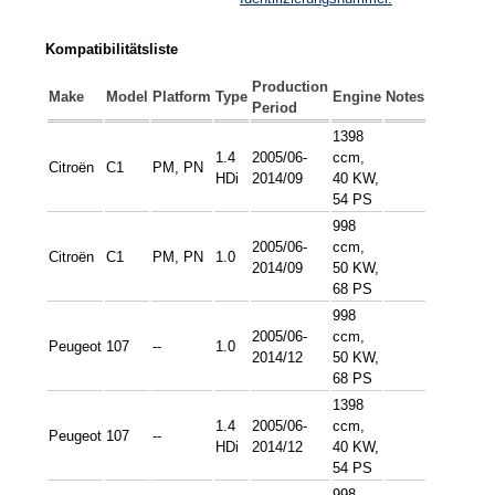
Kompatibilitätsliste
Production
Make
Model
Platform
Type
Engine
Notes
Period
1398
1.4
2005/06-
ccm,
Citroën
C1
PM, PN
HDi
2014/09
40 KW,
54 PS
998
2005/06-
ccm,
Citroën
C1
PM, PN
1.0
2014/09
50 KW,
68 PS
998
2005/06-
ccm,
Peugeot
107
--
1.0
2014/12
50 KW,
68 PS
1398
1.4
2005/06-
ccm,
Peugeot
107
--
HDi
2014/12
40 KW,
54 PS
998