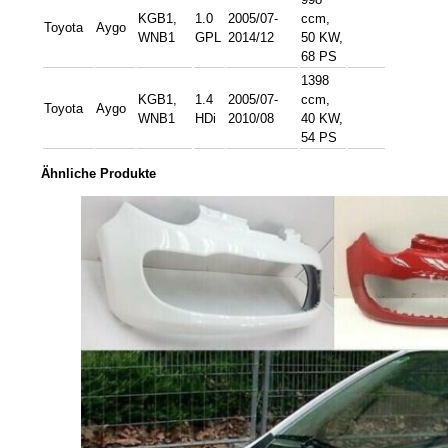
KGB1,
1.0
2005/07-
ccm,
Toyota
Aygo
WNB1
GPL
2014/12
50 KW,
68 PS
1398
KGB1,
1.4
2005/07-
ccm,
Toyota
Aygo
WNB1
HDi
2010/08
40 KW,
54 PS
Ähnliche Produkte