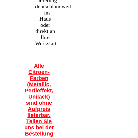
Lieferung
deutschlandweit
– ins
Haus
oder
direkt an
Ihre
Werkstatt
Alle
Citroen-
Farben
(Metallic,
Perfleffekt,
Unilack)
sind ohne
Aufpreis
lieferbar.
Teilen Sie
uns bei der
Bestellung