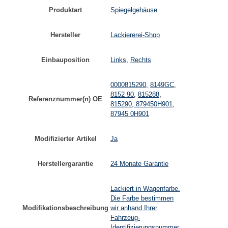
Produktart
Spiegelgehäuse
Hersteller
Lackiererei-Shop
Einbauposition
Links
,
Rechts
0000815290
,
8149GC
,
8152 90
,
815288
,
Referenznummer(n) OE
815290, 879450H901
,
87945 0H901
Modifizierter Artikel
Ja
Herstellergarantie
24 Monate Garantie
Lackiert in Wagenfarbe.
Die Farbe bestimmen
Modifikationsbeschreibung
wir anhand Ihrer
Fahrzeug-
Identifizierungsnummer.