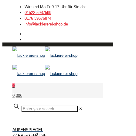
Wir sind Mo-Fr 9-17 Uhr für Sie da:
01522 5987599
0176 39676874
info@lackiererei-shop.de
0
0,00€
✕
AUßENSPIEGEL
KAPPE/GEHÄUSE