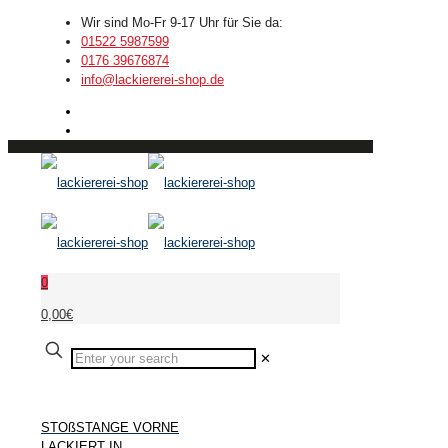
Wir sind Mo-Fr 9-17 Uhr für Sie da:
01522 5987599
0176 39676874
info@lackiererei-shop.de
0
0,00€
✕
STOßSTANGE VORNE
LACKIERT IN