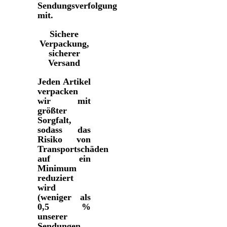
Sendungsverfolgung
mit.
Sichere
Verpackung,
sicherer
Versand
Jeden Artikel
verpacken
wir mit
größter
Sorgfalt,
sodass das
Risiko von
Transportschäden
auf ein
Minimum
reduziert
wird
(weniger als
0,5 %
unserer
Sendungen