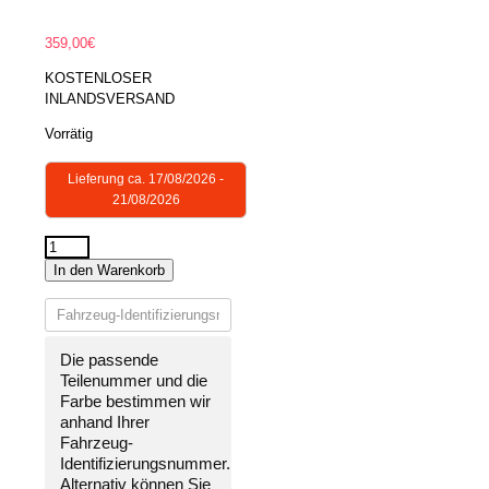
359,00
€
KOSTENLOSER
INLANDSVERSAND
Vorrätig
Lieferung ca. 17/08/2026 -
21/08/2026
STOßSTANGE
In den Warenkorb
HINTEN
LACKIERT
IN
WUNSCHFARBE
Die passende
NEU
Teilenummer und die
für
Farbe bestimmen wir
Ford
anhand Ihrer
Mondeo
Fahrzeug-
MK3
Identifizierungsnummer
.
2000-
Alternativ können Sie