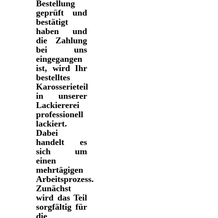
Bestellung
geprüft und
bestätigt
haben und
die Zahlung
bei uns
eingegangen
ist, wird Ihr
bestelltes
Karosserieteil
in unserer
Lackiererei
professionell
lackiert.
Dabei
handelt es
sich um
einen
mehrtägigen
Arbeitsprozess.
Zunächst
wird das Teil
sorgfältig für
die