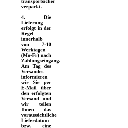
transportsicher
verpackt.
4.
Die
Lieferung
erfolgt in der
Regel
innerhalb
von 7-10
Werktagen
(Mo-Fr) nach
Zahlungseingang.
Am Tag des
Versandes
informieren
wir Sie per
E-Mail über
den erfolgten
Versand und
wir teilen
Ihnen das
voraussichtliche
Lieferdatum
bzw. eine