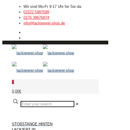
Wir sind Mo-Fr 9-17 Uhr für Sie da:
01522 5987599
0176 39676874
info@lackiererei-shop.de
0
0,00€
✕
STOßSTANGE HINTEN
LACKIERT IN