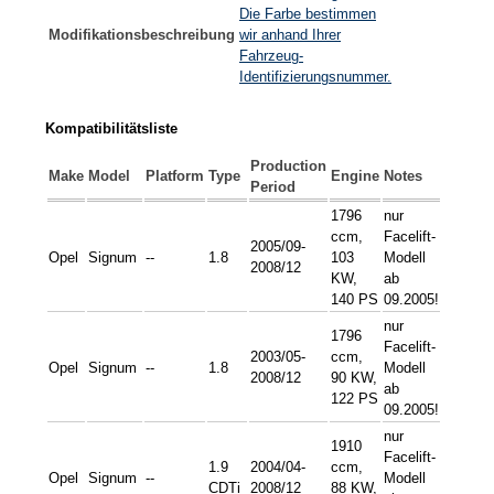
Die Farbe bestimmen
Modifikationsbeschreibung
wir anhand Ihrer
Fahrzeug-
Identifizierungsnummer.
Kompatibilitätsliste
Production
Make
Model
Platform
Type
Engine
Notes
Period
1796
nur
ccm,
Facelift-
2005/09-
Opel
Signum
--
1.8
103
Modell
2008/12
KW,
ab
140 PS
09.2005!
nur
1796
Facelift-
2003/05-
ccm,
Opel
Signum
--
1.8
Modell
2008/12
90 KW,
ab
122 PS
09.2005!
nur
1910
Facelift-
1.9
2004/04-
ccm,
Opel
Signum
--
Modell
CDTi
2008/12
88 KW,