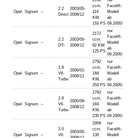
ccm,
Facelift-
2.2
2003/05-
Opel
Signum
--
114
Modell
Direct
2008/12
KW,
ab
155 PS
09.2005!
nur
2172
Facelift-
2.2
2003/05-
ccm,
Opel
Signum
--
Modell
DTi
2008/12
92 KW,
ab
125 PS
09.2005!
2792
nur
2.8
ccm,
Facelift-
2006/01-
Opel
Signum
--
V6
184
Modell
2008/12
Turbo
KW,
ab
250 PS
09.2005!
2792
nur
2.8
ccm,
Facelift-
2005/09-
Opel
Signum
--
V6
169
Modell
2008/12
Turbo
KW,
ab
230 PS
09.2005!
2958
nur
3.0
ccm,
Facelift-
2003/05-
Opel
Signum
--
V6
130
Modell
2008/12