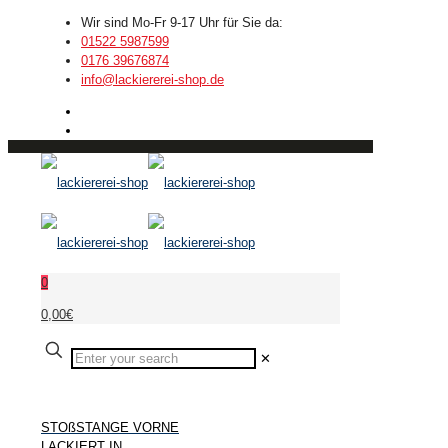
Wir sind Mo-Fr 9-17 Uhr für Sie da:
01522 5987599
0176 39676874
info@lackiererei-shop.de
0
0,00€
✕
STOßSTANGE VORNE
LACKIERT IN