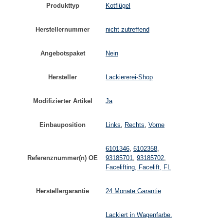
Produkttyp
Kotflügel
Herstellernummer
nicht zutreffend
Angebotspaket
Nein
Hersteller
Lackiererei-Shop
Modifizierter Artikel
Ja
Einbauposition
Links
,
Rechts
,
Vorne
6101346
,
6102358
,
Referenznummer(n) OE
93185701
,
93185702
,
Facelifting, Facelift, FL
Herstellergarantie
24 Monate Garantie
Lackiert in Wagenfarbe.