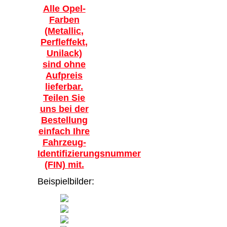
Alle Opel-
Farben
(Metallic,
Perfleffekt,
Unilack)
sind ohne
Aufpreis
lieferbar.
Teilen Sie
uns bei der
Bestellung
einfach Ihre
Fahrzeug-
Identifizierungsnummer
(FIN) mit.
Beispielbilder: