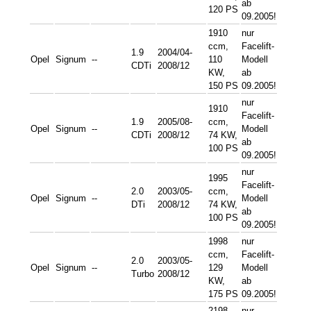
ab
120 PS
09.2005!
1910
nur
ccm,
Facelift-
1.9
2004/04-
Opel
Signum
--
110
Modell
CDTi
2008/12
KW,
ab
150 PS
09.2005!
nur
1910
Facelift-
1.9
2005/08-
ccm,
Opel
Signum
--
Modell
CDTi
2008/12
74 KW,
ab
100 PS
09.2005!
nur
1995
Facelift-
2.0
2003/05-
ccm,
Opel
Signum
--
Modell
DTi
2008/12
74 KW,
ab
100 PS
09.2005!
1998
nur
ccm,
Facelift-
2.0
2003/05-
Opel
Signum
--
129
Modell
Turbo
2008/12
KW,
ab
175 PS
09.2005!
2198
nur