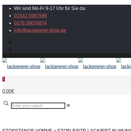
Wir sind Mo-Fr 9-17 Uhr für Sie da:
01522 5987599
0176 39676874
info@lackiererei-shop.de
0
0,00€
✕
STOßSTANGE VORNE + STOßLEISTE LACKIERT IN WUNSC