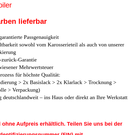
iler
ben lieferbar
 garantierte Passgenauigkeit
tbarkeit sowohl vom Karosserieteil als auch von unserer
kierung
-zurück-Garantie
iesener Mehrwertsteuer
rozess für höchste Qualität:
ndierung > 2x Basislack > 2x Klarlack > Trocknung >
olle > Verpackung)
 deutschlandweit – ins Haus oder direkt an Ihre Werkstatt
 ohne Aufpreis erhältlich. Teilen Sie uns bei der
Identifizierungsnummer (FIN) mit.