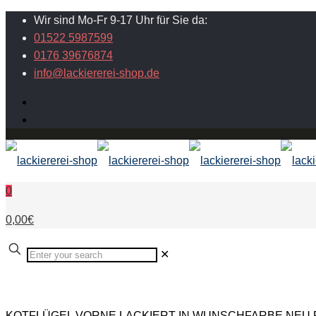
Wir sind Mo-Fr 9-17 Uhr für Sie da:
01522 5987599
0176 39676874
info@lackiererei-shop.de
0
0,00€
✕
KOTFLÜGEL VORNE LACKIERT IN WUNSCHFARBE NEU Fo