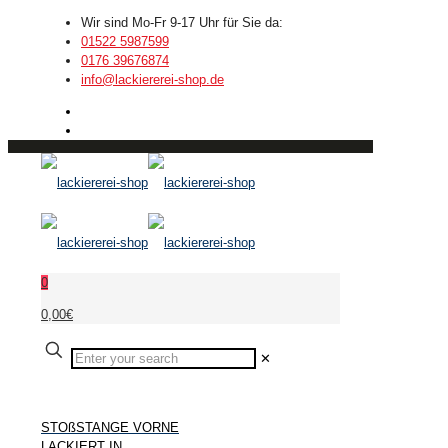
Wir sind Mo-Fr 9-17 Uhr für Sie da:
01522 5987599
0176 39676874
info@lackiererei-shop.de
0
0,00€
✕
STOßSTANGE VORNE
LACKIERT IN