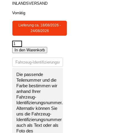
INLANDSVERSAND
Vorrätig
Lieferung ca. 18/08/2026 -
24/08/2026
STOßSTANGE
In den Warenkorb
VORNE
LACKIERT
IN
WUNSCHFARBE
Die passende
NEU
Teilenummer und die
für
Farbe bestimmen wir
VW
anhand Ihrer
Caddy
Fahrzeug-
2015-
Identifizierungsnummer
.
2020
Alternativ können Sie
Menge
uns die
Fahrzeug-
Identifizierungsnummer
auch als Text oder als
Foto des