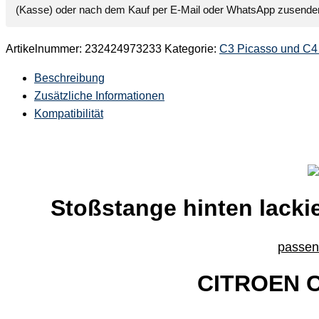
Citroen
(Kasse) oder nach dem Kauf per E-Mail oder WhatsApp zusende
C4
Picasso
Artikelnummer:
232424973233
Kategorie:
C3 Picasso und C4
2006-
2013
Beschreibung
Menge
Zusätzliche Informationen
Kompatibilität
Stoßstange hinten lackie
passend
CITROEN C