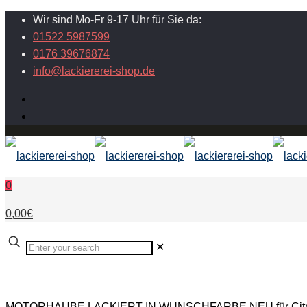
Wir sind Mo-Fr 9-17 Uhr für Sie da:
01522 5987599
0176 39676874
info@lackiererei-shop.de
0
0,00€
✕
MOTORHAUBE LACKIERT IN WUNSCHFARBE NEU für Citroe