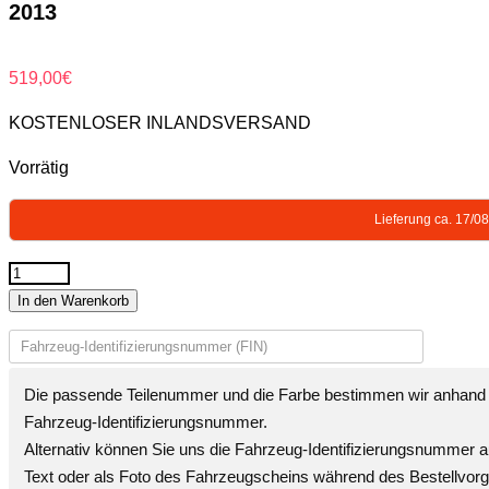
2013
519,00
€
KOSTENLOSER INLANDSVERSAND
Vorrätig
Lieferung ca. 17/0
STOßSTANGE
In den Warenkorb
HINTEN
LACKIERT
IN
Die passende Teilenummer und die Farbe bestimmen wir anhand 
WUNSCHFARBE
Fahrzeug-Identifizierungsnummer
.
NEU
Alternativ können Sie uns die
Fahrzeug-Identifizierungsnummer
a
für
Text oder als Foto des Fahrzeugscheins während des Bestellvor