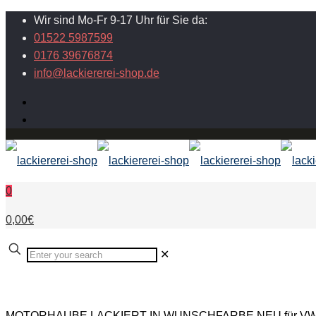
Wir sind Mo-Fr 9-17 Uhr für Sie da:
01522 5987599
0176 39676874
info@lackiererei-shop.de
0
0,00€
✕
MOTORHAUBE LACKIERT IN WUNSCHFARBE NEU für VW 