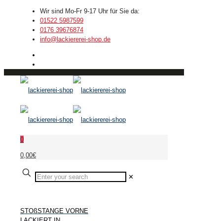
Wir sind Mo-Fr 9-17 Uhr für Sie da:
01522 5987599
0176 39676874
info@lackiererei-shop.de
0
0,00€
✕
STOßSTANGE VORNE
LACKIERT IN