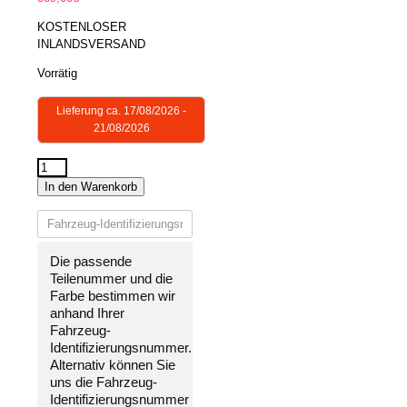
KOSTENLOSER
INLANDSVERSAND
Vorrätig
Lieferung ca. 17/08/2026 -
21/08/2026
STOßSTANGE
In den Warenkorb
HINTEN
LACKIERT
IN
WUNSCHFARBE
Die passende
NEU
Teilenummer und die
für
Farbe bestimmen wir
Opel
anhand Ihrer
Meriva
Fahrzeug-
B
Identifizierungsnummer
.
2010-
Alternativ können Sie
2017
uns die
Fahrzeug-
ohne
Identifizierungsnummer