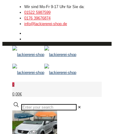
Wir sind Mo-Fr 9-17 Uhr für Sie da:
01522 5987599
0176 39676874
info@lackiererei-shop.de
0
0,00€
✕