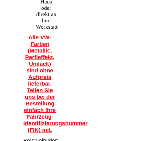
Haus
oder
direkt an
Ihre
Werkstatt
Alle VW-
Farben
(Metallic,
Perfleffekt,
Unilack)
sind ohne
Aufpreis
lieferbar.
Teilen Sie
uns bei der
Bestellung
einfach Ihre
Fahrzeug-
Identifizierungsnummer
(FIN) mit.
Beispielbilder: