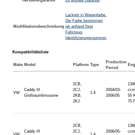
Herstellergarantie
24 Monate Garantie
Lackiert in Wagenfarbe.
Die Farbe bestimmen
Modifikationsbeschreibung
wir anhand Ihrer
Fahrzeug-
Identifizierungsnummer.
Kompatibilitätsliste
Production
Make
Model
Platform
Type
Eng
Period
2CB,
139
Caddy III
2CJ,
2004/03-
ccm
VW
1.4
Großraumlimousine
2KB,
2006/05
55 
2KJ
75 
2CB,
139
Caddy III
2CJ,
2006/05-
ccm
VW
1.4